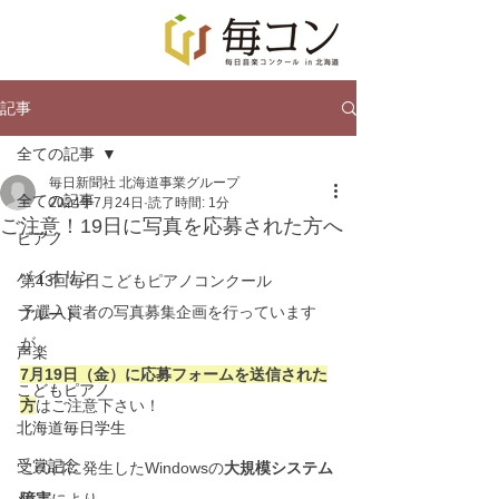
記事
全ての記事
毎日新聞社 北海道事業グループ
全ての記事
2024年7月24日
読了時間: 1分
ご注意！19日に写真を応募された方へ
ピアノ
バイオリン
第43回毎日こどもピアノコンクール
予選入賞者の写真募集企画を行っています
フルート
が、
声楽
7月19日（金）に応募フォームを送信された
こどもピアノ
方
はご注意下さい！
北海道毎日学生
受賞記念
この日に発生したWindowsの
大規模システム