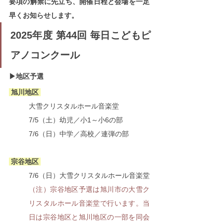
要項の解禁に先立ち、開催日程と会場を一足
早くお知らせします。
2025年度 第44回 毎日こどもピ
アノコンクール
▶地区予選
 旭川地区 
大雪クリスタルホール音楽堂
7/5（土）幼児
／
小1～小6の部
7/6（日）中学
／
高校
／
連弾の部
 宗谷地区 
7/6（日）
大雪クリスタルホール音楽堂
（注）宗谷地区予選は旭川市の大雪ク
リスタルホール音楽堂で行います。当
日は宗谷地区と旭川地区の一部を同会