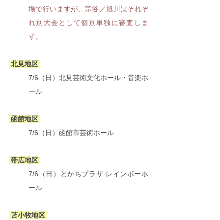
場で行いますが、宗谷／旭川はそれぞ
れ別大会として個別単独に審査しま
す。
 北見地区 
7/6（日）
北見芸術文化ホール・音楽ホ
ール
 函館地区 
7/6（日）
函館市芸術ホール
 帯広地区 
7/6（日）
とかちプラザ レインボーホ
ール
 苫小牧地区 