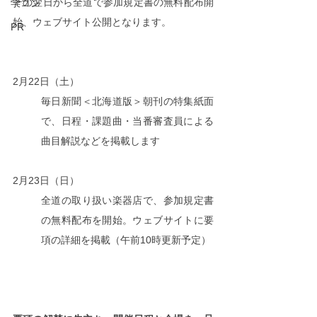
その翌日から全道で参加規定書の無料配布開
学コン
始、ウェブサイト公開となります。
PR
2月22日（土）
毎日新聞＜北海道版＞朝刊の特集紙面
で、日程・課題曲・当番審査員による
曲目解説などを掲載します
2月23日（日）
全道の取り扱い楽器店で、参加規定書
の無料配布を開始。ウェブサイトに要
項の詳細を掲載（午前10時更新予定）