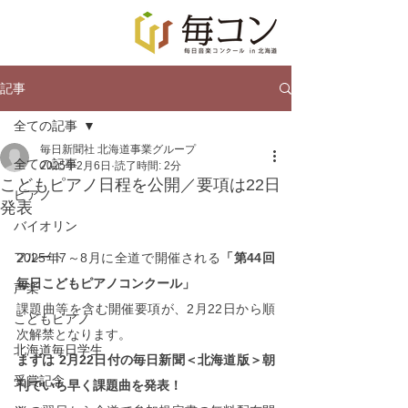
記事
全ての記事
毎日新聞社 北海道事業グループ
全ての記事
2025年2月6日
読了時間: 2分
こどもピアノ日程を公開／要項は22日
ピアノ
発表
バイオリン
フルート
2025年7～8月に全道で開催される
「第44回
毎日こどもピアノコンクール」
声楽
課題曲等を含む開催要項が、2月22日から順
こどもピアノ
次解禁となります。
北海道毎日学生
まずは 2月22日付の毎日新聞＜北海道版＞朝
受賞記念
刊でいち早く課題曲を発表！