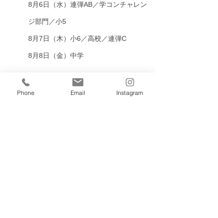
8月6日（水）連弾AB
／
学コンチャレン
ジ部門
／
小5
8月7日（木）小6／高校／連弾C
8月8日（金）中学
Phone
Email
Instagram
このほかの詳細は、2月22・23日の正式発表
をお待ちください。また、最新情報は随時こ
のブログやウェブサイト、SNS等で発信して
いきますのでチェックをお願いします。
インスタグラム
 ／ 
フェイスブック