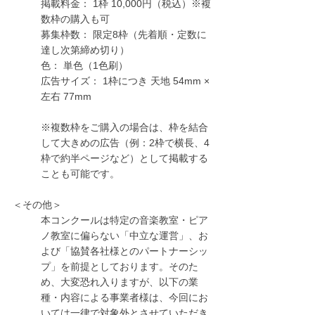
掲載料金： 1枠 10,000円（税込）※複
数枠の購入も可
募集枠数： 限定8枠（先着順・定数に
達し次第締め切り）
色： 単色（1色刷）
広告サイズ： 1枠につき 天地 54mm × 
左右 77mm
※複数枠をご購入の場合は、枠を結合
して大きめの広告（例：2枠で横長、4
枠で約半ページなど）として掲載する
ことも可能です。
＜その他＞
本コンクールは特定の音楽教室・ピア
ノ教室に偏らない「中立な運営」、お
よび「協賛各社様とのパートナーシッ
プ」を前提としております。そのた
め、大変恐れ入りますが、以下の業
種・内容による事業者様は、今回にお
いては一律で対象外とさせていただき