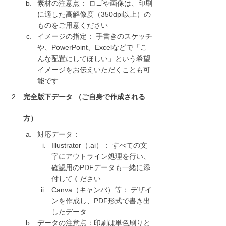
素材の注意点： ロゴや画像は、印刷
に適した高解像度（350dpi以上）の
ものをご用意ください
イメージの指定： 手書きのスケッチ
や、PowerPoint、Excelなどで「こ
んな配置にしてほしい」という希望
イメージをお伝えいただくことも可
能です
完全版下データ （ご自身で作成される
方）
対応データ：
Illustrator（.ai）： すべての文
字にアウトライン処理を行い、
確認用のPDFデータも一緒に添
付してください
Canva（キャンバ）等： デザイ
ンを作成し、PDF形式で書き出
したデータ
データの注意点：印刷は単色刷りと