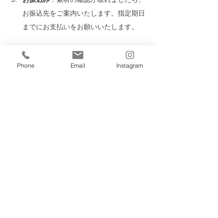
お振込先をご案内いたします。指定期日
までにお支払いをお願いいたします。
＜しめきり＞
エントリーしめきり：2026年 6月4
Phone
Email
Instagram
日（木）
定数に達し次第、受付終了となりま
す
データしめきり：2026年 6月4日
（木）
＜お申し込みはこちら＞
募集はしめきりました。ありがとうご
ざいました。
＜その他＞
コンクールの趣旨（こども・教育・音
楽）に著しく反すると事務局が判断し
た業種・内容の場合、お申し込み後で