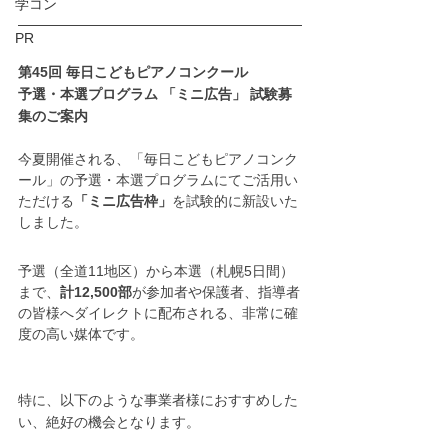
学コン
PR
第45回 毎日こどもピアノコンクール
予選・本選プログラム 「ミニ広告」 試験募
集のご案内
今夏開催される、「毎日こどもピアノコンク
ール」の予選・本選プログラムにてご活用い
ただける
「ミニ広告枠」
を試験的に新設いた
しました。
予選（全道11地区）から本選（札幌5日間）
まで、
計12,500部
が参加者や保護者、指導者
の皆様へダイレクトに配布される、非常に確
度の高い媒体です。
特に、以下のような事業者様におすすめした
い、絶好の機会となります。