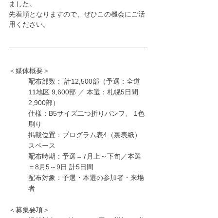
ました。
先着順となりますので、ぜひこの機会にご活
用ください。
＜媒体概要＞
配布部数： 計12,500部（予選：全道
11地区 9,600部 ／ 本選：札幌5日間 
2,900部）
仕様：B5サイズ二つ折りパンフ、 1色
刷り
掲載位置：プログラム表4（裏表紙）
スペース
配布時期：予選＝7月上～下旬／本選
＝8月5～9日 計5日間
配布対象：予選・本選の参加者・来場
者
＜募集要項＞