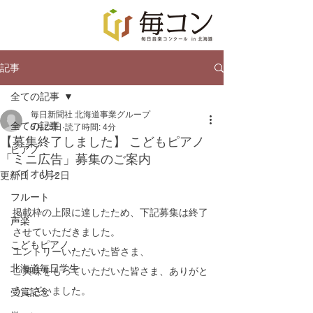
記事
全ての記事
毎日新聞社 北海道事業グループ
全ての記事
5月25日
読了時間: 4分
【募集終了しました】 こどもピアノ
ピアノ
「ミニ広告」募集のご案内
バイオリン
更新日：
6月2日
フルート
掲載枠の上限に達したため、下記募集は終了
声楽
させていただきました。
こどもピアノ
エントリーいただいた皆さま、
北海道毎日学生
ご興味をもっていただいた皆さま、ありがと
うございました。
受賞記念