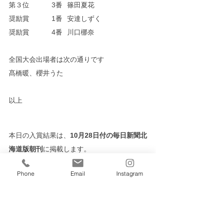
第３位	  3番	篠田夏花
奨励賞	  1番	安達しずく
奨励賞	  4番	川口梛奈
全国大会出場者は次の通りです
髙橋暖、櫻井うた
以上
本日の入賞結果は、
10月28日付の毎日新聞北
海道版朝刊
に掲載します。
学コン
北海道毎日学生
Phone
Email
Instagram