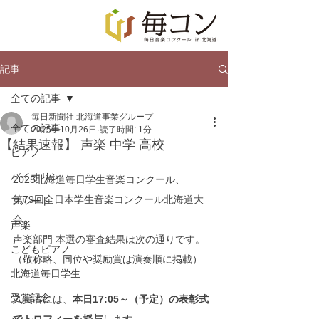
記事
全ての記事
毎日新聞社 北海道事業グループ
全ての記事
2025年10月26日
読了時間: 1分
【結果速報】 声楽 中学 高校
ピアノ
バイオリン
2025北海道毎日学生音楽コンクール、
第79回全日本学生音楽コンクール北海道大
フルート
会、
声楽
声楽部門 本選の審査結果は次の通りです。
こどもピアノ
（敬称略、同位や奨励賞は演奏順に掲載）
北海道毎日学生
受賞記念
入賞者には、
本日17:05～（予定）の表彰式