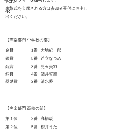
でトロフィーを授与
します。
学コン
表彰式を欠席される方は参加者受付にお申し
PR
出ください。
【声楽部門 中学校の部】
金賞		  1番	大地紀一郎
銀賞		  5番	芦立なつめ
銅賞		  3番	児玉美羽
銅賞		  4番	酒井賀望
奨励賞	  2番	清水夢
【声楽部門 高校の部】
第１位	  2番	髙橋暖
第２位	  5番	櫻井うた