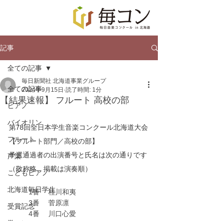
記事
全ての記事
毎日新聞社 北海道事業グループ
全ての記事
2024年9月15日
読了時間: 1分
【結果速報】 フルート 高校の部
ピアノ
バイオリン
第78回全日本学生音楽コンクール北海道大会
フルート
【
フルート
部門／
高校
の部】
予選通過者の出演番号と氏名は次の通りです
声楽
（敬称略、掲載は演奏順）
こどもピアノ
北海道毎日学生
1番	桂川和夷
	3番	菅原凛
受賞記念
	4番	川口心愛