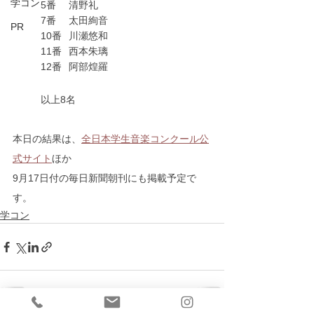
学コン
	5番	清野礼
	7番	太田絢音
PR
	10番	川瀬悠和
	11番	西本朱璃
	12番	阿部煌羅
以上8名
本日の結果は、
全日本学生音楽コンクール公
式サイト
ほか
9月17日付の毎日新聞朝刊にも掲載予定で
す。
学コン