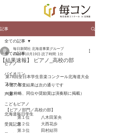
記事
全ての記事
毎日新聞社 北海道事業グループ
全ての記事
2024年10月19日
読了時間: 1分
【結果速報】 ピアノ_高校の部
ピアノ
バイオリン
第78回全日本学生音楽コンクール北海道大会
フルート
本選の審査結果は次の通りです
（敬称略、同位や奨励賞は演奏順に掲載）
声楽
こどもピアノ
【ピアノ部門／高校の部】
北海道毎日学生
第１位	八木田茉央
	第２位	大西花歩
受賞記念
	第３位	田村結羽