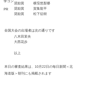
学コン
	奨励賞	横窪悠梨梛
	奨励賞	賀集龍平
PR
	奨励賞	松下征樹
全国大会の出場者は次の通りです
八木田茉央
大西花歩
以上
本日の審査結果は、10月22日の毎日新聞＜北
海道版＞朝刊にも掲載されます