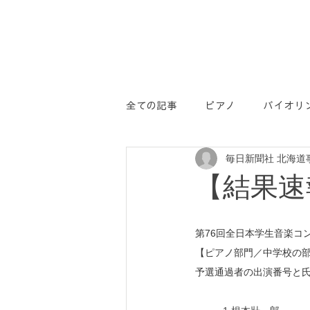
全ての記事
ピアノ
バイオリ
毎日新聞社 北海道
学コン
PR
【結果速
第76回全日本学生音楽コ
【ピアノ部門／中学校の
予選通過者の出演番号と