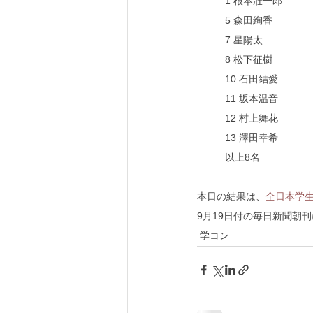
1 根本壯一郎
5 森田絢香
7 星陽太
8 松下征樹
10 石田結愛
11 坂本温音
12 村上舞花
13 澤田幸希
以上8名
本日の結果は、
全日本学
9月19日付の毎日新聞朝
学コン