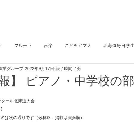
ン
フルート
声楽
こどもピアノ
北海道毎日学
事業グループ
2022年9月17日
読了時間: 1分
報】 ピアノ・中学校の
ンクール北海道大会
部】
氏名は次の通りです（敬称略、掲載は演奏順）