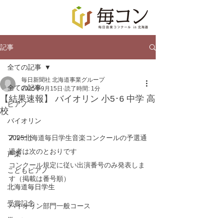
記事
全ての記事
毎日新聞社 北海道事業グループ
全ての記事
2025年9月15日
読了時間: 1分
【結果速報】 バイオリン 小5･6 中学 高
ピアノ
校
バイオリン
フルート
2025北海道毎日学生音楽コンクールの予選通
過者は次のとおりです
声楽
コンクール規定に従い出演番号のみ発表しま
こどもピアノ
す（掲載は番号順）
北海道毎日学生
受賞記念
バイオリン部門一般コース