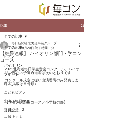
記事
全ての記事
毎日新聞社 北海道事業グループ
全ての記事
2021年9月20日
読了時間: 1分
【結果速報】 バイオリン部門・学コン
ピアノ
コース
バイオリン
2021北海道毎日学生音楽コンクール、バイオ
リン部門の予選通過者は次のとおりです
フルート
コンクール規定に従い出演番号のみ発表しま
声楽
す（掲載は番号順）
こどもピアノ
北海道毎日学生
【学コン課題曲コース／小学校の部】
　 1 、2、3
受賞記念
   以上３人