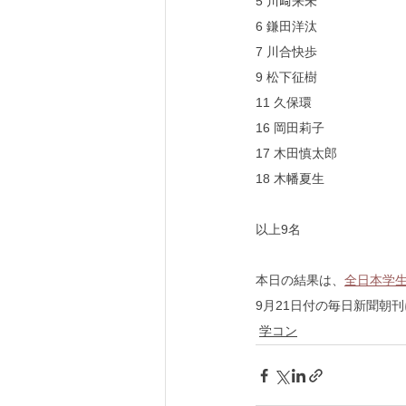
5 川﨑来未
6 鎌田洋汰
7 川合快歩
9 松下征樹
11 久保環
16 岡田莉子
17 木田慎太郎
18 木幡夏生
以上9名
本日の結果は、
全日本学
9月21日付の毎日新聞朝
学コン