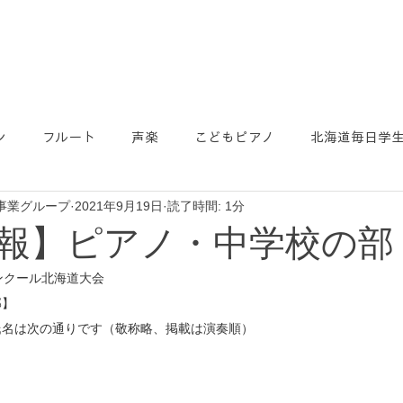
ン
フルート
声楽
こどもピアノ
北海道毎日学
事業グループ
2021年9月19日
読了時間: 1分
報】ピアノ・中学校の部
ンクール北海道大会
部】
氏名は次の通りです（敬称略、掲載は演奏順）