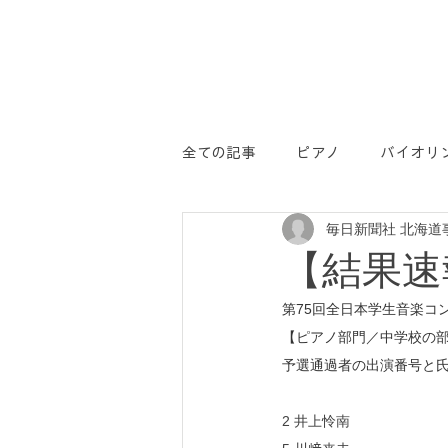
全ての記事
ピアノ
バイオリ
毎日新聞社 北海道
学コン
PR
【結果速
第75回全日本学生音楽コ
【ピアノ部門／中学校の
予選通過者の出演番号と
2 井上怜南