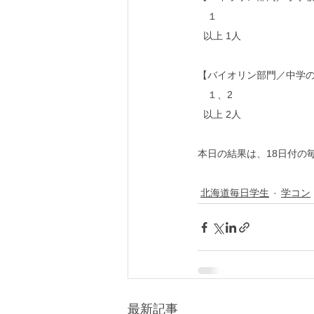
　１  
  以上 1人
【バイオリン部門／中学
　１、2
  以上 2人
本日の結果は、18日付の
北海道毎日学生
学コン
最新記事