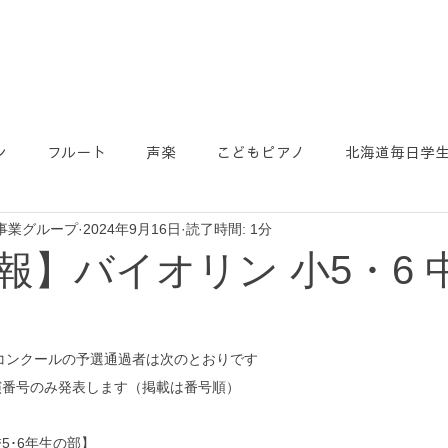
ン
フルート
声楽
こどもピアノ
北海道毎日学
事業グループ
2024年9月16日
読了時間: 1分
報】バイオリン 小5・6 
楽コンクールの予選通過者は次のとおりです
演番号のみ発表します（掲載は番号順）
5･6年生の部】