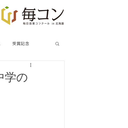
生
受賞記念
中学の