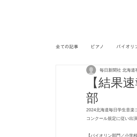
全ての記事
ピアノ
バイオリ
毎日新聞社 北海道
学コン
PR
【結果速
部
2024北海道毎日学生音
コンクール規定に従い出
【バイオリン部門／小学校