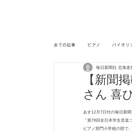
全ての記事
ピアノ
バイオリ
毎日新聞社 北海道
学コン
PR
【新聞掲
さん 喜
あす12月7日付の毎日新
「第78回全日本学生音楽コ
ピアノ部門小学校の部で