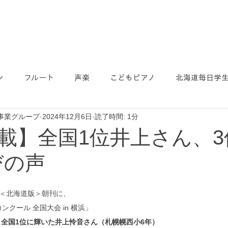
ン
フルート
声楽
こどもピアノ
北海道毎日学
事業グループ
2024年12月6日
読了時間: 1分
載】全国1位井上さん、3
びの声
聞＜北海道版＞朝刊に、
ンクール 全国大会 in 横浜」
、
全国1位に輝いた井上怜音さん（札幌幌西小6年）