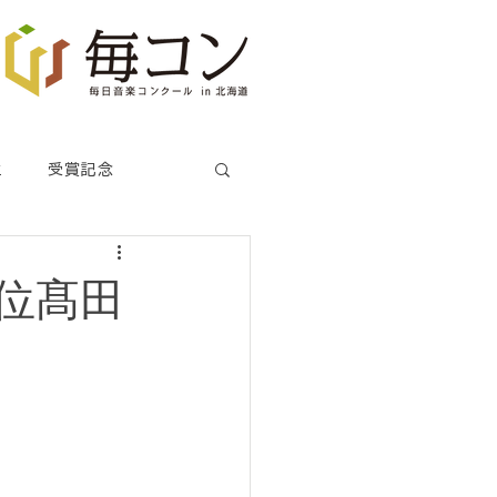
生
受賞記念
位髙田