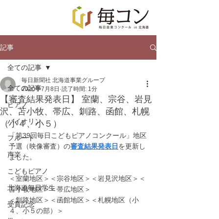
記事
全ての記事
毎日新聞社 北海道事業グループ
全ての記事
2020年7月8日
読了時間: 1分
【審査結果発表日】 室蘭、宗谷、岩見
ピアノ
沢、苫小牧、帯広、釧路、函館、札幌
バイオリン
（小４、小５）
「第39回毎日こどもピアノコンクール」地区
フルート
予選（映像審査）の
審査結果発表日
を更新し
声楽
ました。
こどもピアノ
＜室蘭地区＞＜宗谷地区＞＜岩見沢地区＞＜
北海道毎日学生
苫小牧地区＞＜帯広地区＞
＜釧路地区＞＜函館地区＞＜札幌地区（小
受賞記念
４、小５の部）＞