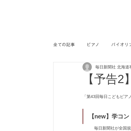
全ての記事
ピアノ
バイオリ
毎日新聞社 北海道
学コン
PR
【予告2
「第43回毎日こどもピア
【new】学コン
毎日新聞社が全国規